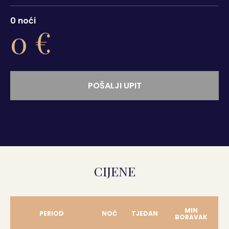
0
noći
0
€
POŠALJI UPIT
CIJENE
MIN
PERIOD
NOĆ
TJEDAN
BORAVAK