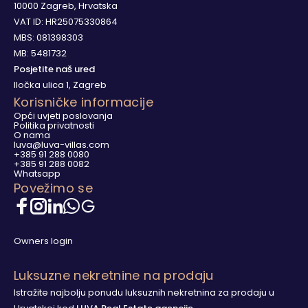
10000 Zagreb, Hrvatska
VAT ID: HR25075330864
MBS: 081398303
MB: 5481732
Posjetite naš ured
Iločka ulica 1, Zagreb
Korisničke informacije
Opći uvjeti poslovanja
Politika privatnosti
O nama
luva@luva-villas.com
+385 91 288 0080
+385 91 288 0082
Whatsapp
Povežimo se
Owners login
Luksuzne nekretnine na prodaju
Istražite najbolju ponudu luksuznih nekretnina za prodaju u