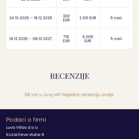
330
24.10.2026. - 18.12.2026.
2.310 EUR
5 noći
EUR
715
5.005
19.12.2026. - 08.01.2027.
5 noći
EUR
EUR
RECENZIJE
Bili ste u ovoj vili?
Napišite recenziju ovdje
.
Podaci o firmi
Luva Villas d.o.o.
Kozarčeve stube 8