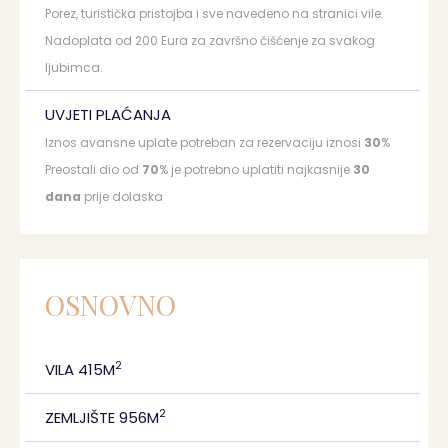
Porez, turistička pristojba i sve navedeno na stranici vile.
Nadoplata od 200 Eura za završno čišćenje za svakog
ljubimca.
UVJETI PLAĆANJA
Iznos avansne uplate potreban za rezervaciju iznosi
30
%
Preostali dio od
70
% je potrebno uplatiti najkasnije
30
dana
prije dolaska
OSNOVNO
2
VILA 415M
2
ZEMLJIŠTE 956M