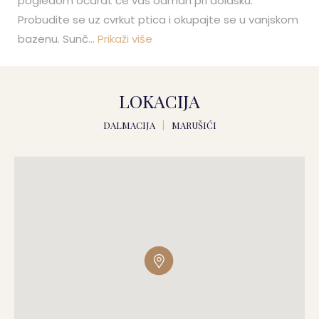
pogledom očarat će vas odmah pri dolasku.
Probudite se uz cvrkut ptica i okupajte se u vanjskom
bazenu. Sunč
...
Prikaži više
LOKACIJA
DALMACIJA
|
MARUŠIĆI