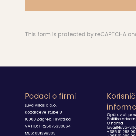
This form is protected by reCAPTCHA a
Podaci o firmi
Korisni
informa
Luva Villas d.o.o.
Kozarčeve stube 8
Opći uvjeti po
Politika privatn
10000 Zagreb, Hrvatska
O nama
VAT ID: HR25075330864
luva@luva-vil
+385 91 288 0
MBS: 081398303
+385 91 288 0