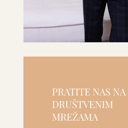
PRATITE NAS NA
DRUŠTVENIM
MREŽAMA