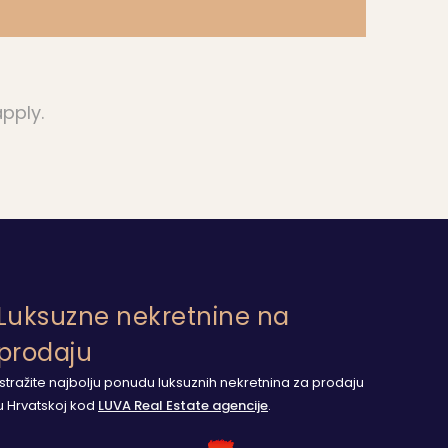
pply.
Luksuzne nekretnine na
prodaju
Istražite najbolju ponudu luksuznih nekretnina za prodaju
u Hrvatskoj kod
LUVA Real Estate agencije
.