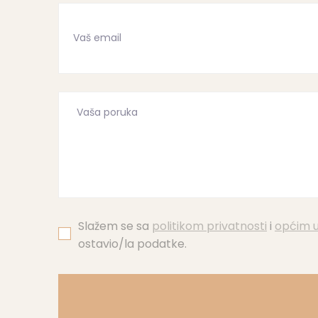
Slažem se sa
politikom privatnosti
i
općim u
ostavio/la podatke.