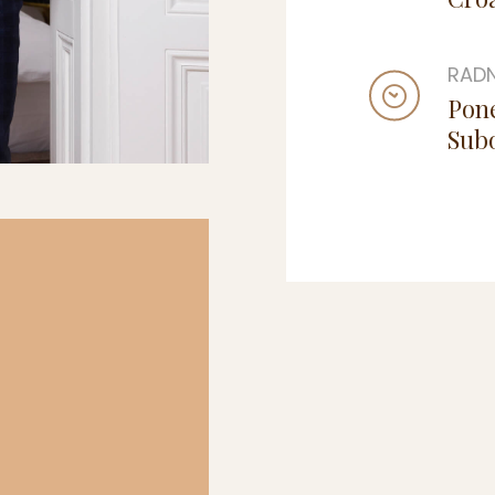
RADN
Pone
Subo