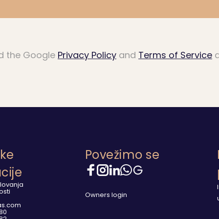
nd the Google
Privacy Policy
and
Terms of Service
a
čke
Povežimo se
cije
slovanja
osti
Owners login
las.com
080
082