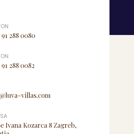
FON
 91 288 0080
FON
 91 288 0082
@luva-villas.com
ESA
e Ivana Kozarca 8 Zagreb,
tia