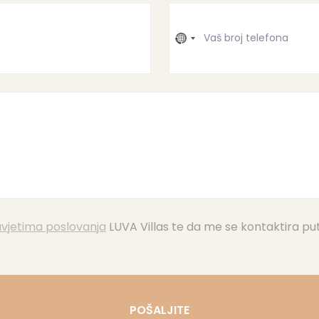
No
country
selected
vjetima poslovanja
LUVA Villas te da me se kontaktira pu
POŠALJITE