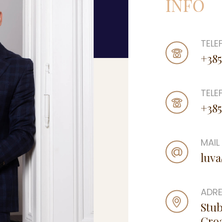
INFO
TELE
+385
TELE
+385
MAIL
luva
ADR
Stub
Croa