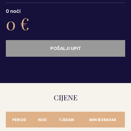
0
noći
0
€
POŠALJI UPIT
CIJENE
PERIOD
NOĆ
TJEDAN
MIN BORAVAK