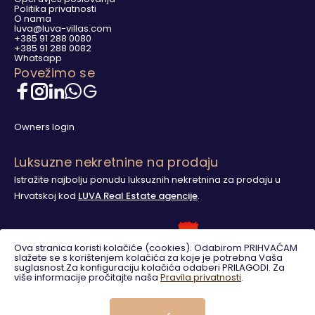
Politika privatnosti
O nama
luva@luva-villas.com
+385 91 288 0080
+385 91 288 0082
Whatsapp
Povežimo se
Owners login
Luksuzne nekretnine na prodaju
Istražite najbolju ponudu luksuznih nekretnina za prodaju u
Hrvatskoj kod
LUVA Real Estate agencije
.
Ova stranica koristi kolačiće (cookies). Odabirom PRIHVAĆAM
slažete se s korištenjem kolačića za koje je potrebna Vaša
suglasnost.Za konfiguraciju kolačića odaberi PRILAGODI. Za
više informacije pročitajte naša
Pravila privatnosti
.