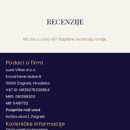
RECENZIJE
Bili ste u ovoj vili?
Napišite recenziju ovdje
.
Podaci o firmi
Luva Villas d.o.o.
Kozarčeve stube 8
10000 Zagreb, Hrvatska
VAT ID: HR25075330864
MBS: 081398303
MB: 5481732
Posjetite naš ured
Iločka ulica 1, Zagreb
Korisničke informacije
Opći uvjeti poslovanja