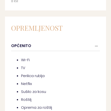
8 KM
OPREMLJENOST
OPĆENITO
Wi-Fi
TV
Perilica rublja
Netflix
Sušilo za kosu
Roštilj
Oprema za roštilj