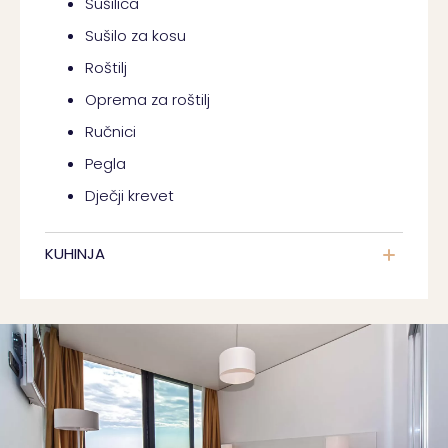
Sušilica
Sušilo za kosu
Roštilj
Oprema za roštilj
Ručnici
Pegla
Dječji krevet
KUHINJA