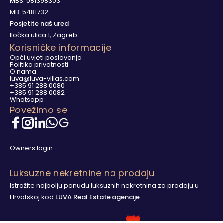
MBS: 081398303
MB: 5481732
Posjetite naš ured
Iločka ulica 1, Zagreb
Korisničke informacije
Opći uvjeti poslovanja
Politika privatnosti
O nama
luva@luva-villas.com
+385 91 288 0080
+385 91 288 0082
Whatsapp
Povežimo se
Owners login
Luksuzne nekretnine na prodaju
Istražite najbolju ponudu luksuznih nekretnina za prodaju u
Hrvatskoj kod
LUVA Real Estate agencije
.