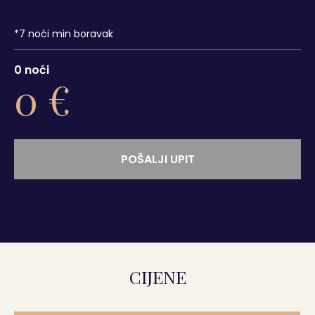
*
7
noći min boravak
0
noći
0
€
POŠALJI UPIT
CIJENE