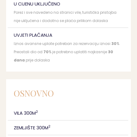
U CIJENU UKLJUČENO
Porez i sve navedeno na stranici vile, turistička pristojba
nije uključena i dodatno se plaća prilikom dolaska
UVJETI PLAĆANJA
Iznos avansne uplate potreban za rezervaciju iznosi
30
%
Preostali dio od
70
% je potrebno uplatiti najkasnije
30
dana
prije dolaska
OSNOVNO
2
VILA 300M
2
ZEMLJIŠTE 300M