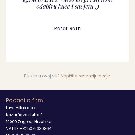
odabiru kuće i savjetu :)
Petar Roth
Bili ste u ovoj vili?
Napišite recenziju ovdje
.
Podaci o firmi
Luva Villas d.o.o.
Kozarčeve stube 8
10000 Zagreb, Hrvatska
VAT ID: HR25075330864