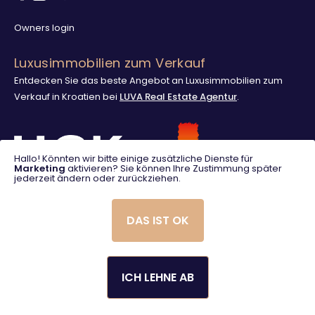
Owners login
Luxusimmobilien zum Verkauf
Entdecken Sie das beste Angebot an Luxusimmobilien zum
Verkauf in Kroatien bei
LUVA Real Estate Agentur
.
Hallo! Könnten wir bitte einige zusätzliche Dienste für
Marketing
aktivieren? Sie können Ihre Zustimmung später
jederzeit ändern oder zurückziehen.
DAS IST OK
ICH LEHNE AB
© 2025. LUVA Villas
Created using magic by
Social Wizard