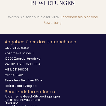
BEWERTUNGEN
Waren Sie schon in dieser Villa?
Schreiben Sie hier eine
Bewertung
.
Angaben über das Unternehmen
Luva Villas d.o.o.
Kozarčeve stube 8
10000 Zagreb, Hrvatska
VAT ID: HR25075330864
MBS: 081398303
MB: 5481732
Besuchen Sie unser Büro
Iločka ulica 1, Zagreb
Benutzerinformationen
Allgemeine Geschäftsbedingungen
Politik der Privatsphäre
Über uns