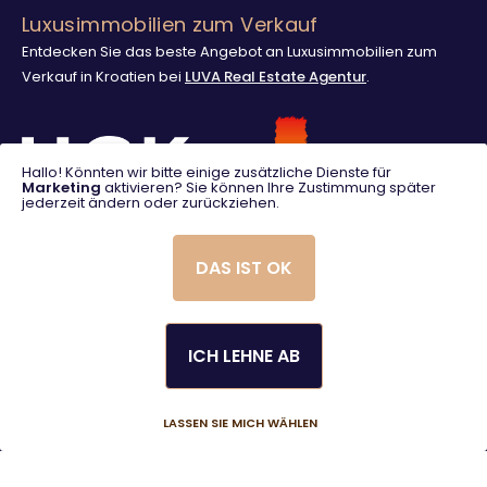
Luxusimmobilien zum Verkauf
Entdecken Sie das beste Angebot an Luxusimmobilien zum
Verkauf in Kroatien bei
LUVA Real Estate Agentur
.
Hallo! Könnten wir bitte einige zusätzliche Dienste für
Marketing
aktivieren? Sie können Ihre Zustimmung später
jederzeit ändern oder zurückziehen.
DAS IST OK
ICH LEHNE AB
© 2025. LUVA Villas
Created using magic by
Social Wizard
LASSEN SIE MICH WÄHLEN