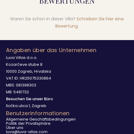
BEWERTUNGEN
Waren Sie schon in dieser Villa?
Schreiben Sie hier eine
Bewertung
.
Angaben über das Unternehmen
Luva Villas d.o.o.
Kozarčeve stube 8
10000 Zagreb, Hrvatska
VAT ID: HR25075330864
MBS: 081398303
MB: 5481732
Besuchen Sie unser Büro
Iločka ulica 1, Zagreb
Benutzerinformationen
Allgemeine Geschäftsbedingungen
Politik der Privatsphäre
Über uns
luva@luva-villas.com