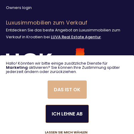
Owners login
Luxusimmobilien zum Verkauf
Entdecken Sie das beste Angebot an Luxusimmobilien zum
Verkauf in Kroatien bei
LUVA Real Estate Agentur
.
Hallo! Könnten wir bitte einige zusätzliche Dienste für
Marketing
aktivieren? Sie können Ihre Zustimmung später
jederzeit ändern oder zurückziehen.
DAS IST OK
ICH LEHNE AB
© 2025. LUVA Villas
Created using magic by
Social Wizard
LASSEN SIE MICH WÄHLEN