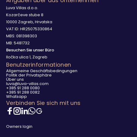
Angaben über das Unternehmen
Luva Villas d.o.o.
Kozarčeve stube 8
10000 Zagreb, Hrvatska
VAT ID: HR25075330864
MBS: 081398303
MB: 5481732
Besuchen Sie unser Büro
Iločka ulica 1, Zagreb
Benutzerinformationen
Allgemeine Geschäftsbedingungen
Politik der Privatsphäre
Über uns
luva@luva-villas.com
+385 91 288 0080
+385 91 288 0082
Whatsapp
Verbinden Sie sich mit uns
Owners login