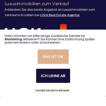
Luxusimmobilien zum Verkauf
Entdecken Sie das beste Angebot an Luxusimmobilien zum
Verkauf in Kroatien bei
LUVA Real Estate Agentur
.
Hallo! Könnten wir bitte einige zusätzliche Dienste für
Marketing
aktivieren? Sie können Ihre Zustimmung später
jederzeit ändern oder zurückziehen.
DAS IST OK
ICH LEHNE AB
© 2025. LUVA Villas
Created using magic by
Social Wizard
LASSEN SIE MICH WÄHLEN