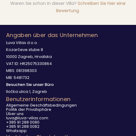
Waren Sie schon in dieser Villa?
Schreiben Sie hier eine
Bewertung
.
Angaben über das Unternehmen
Luva Villas d.o.o.
Kozarčeve stube 8
10000 Zagreb, Hrvatska
VAT ID: HR25075330864
MBS: 081398303
MB: 5481732
Besuchen Sie unser Büro
Iločka ulica 1, Zagreb
Benutzerinformationen
Allgemeine Geschäftsbedingungen
Politik der Privatsphäre
Über uns
luva@luva-villas.com
+385 91 288 0080
+385 91 288 0082
Whatsapp