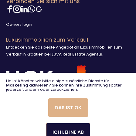
Verbinden Sie sich mit uns
Owners login
Luxusimmobilien zum Verkauf
Entdecken Sie das beste Angebot an Luxusimmobilien zum
Verkauf in Kroatien bei
LUVA Real Estate Agentur
.
Hallo! Könnten wir bitte einige zusätzliche Dienste für
Marketing
aktivieren? Sie können Ihre Zustimmung später
jederzeit ändern oder zurückziehen.
DAS IST OK
ICH LEHNE AB
© 2025. LUVA Villas