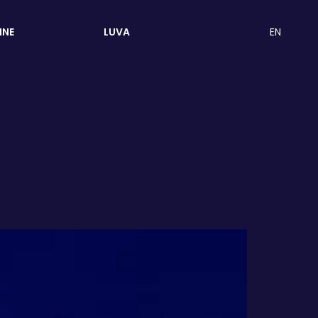
EN
INE
LUVA