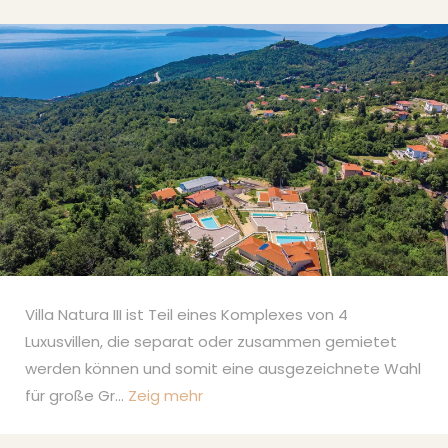
Villa Natura III ist Teil eines Komplexes von 4
Luxusvillen, die separat oder zusammen gemietet
werden können und somit eine ausgezeichnete Wahl
für große Gr
...
Zeig mehr