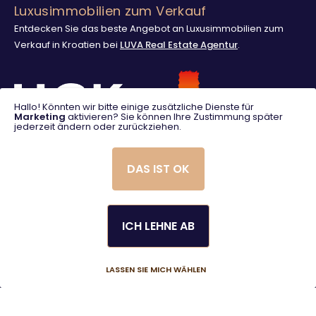
Luxusimmobilien zum Verkauf
Entdecken Sie das beste Angebot an Luxusimmobilien zum
Verkauf in Kroatien bei
LUVA Real Estate Agentur
.
Hallo! Könnten wir bitte einige zusätzliche Dienste für
Marketing
aktivieren? Sie können Ihre Zustimmung später
jederzeit ändern oder zurückziehen.
DAS IST OK
ICH LEHNE AB
© 2025. LUVA Villas
Created using magic by
Social Wizard
LASSEN SIE MICH WÄHLEN