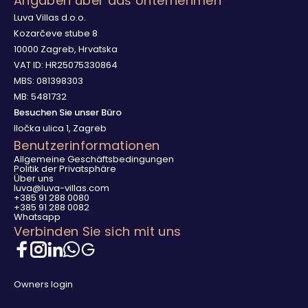
Angaben über das Unternehmen
Luva Villas d.o.o.
Kozarčeve stube 8
10000 Zagreb, Hrvatska
VAT ID: HR25075330864
MBS: 081398303
MB: 5481732
Besuchen Sie unser Büro
Iločka ulica 1, Zagreb
Benutzerinformationen
Allgemeine Geschäftsbedingungen
Politik der Privatsphäre
Über uns
luva@luva-villas.com
+385 91 288 0080
+385 91 288 0082
Whatsapp
Verbinden Sie sich mit uns
Owners login