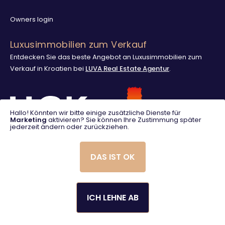
Owners login
Luxusimmobilien zum Verkauf
Entdecken Sie das beste Angebot an Luxusimmobilien zum
Verkauf in Kroatien bei
LUVA Real Estate Agentur
.
Hallo! Könnten wir bitte einige zusätzliche Dienste für
Marketing
aktivieren? Sie können Ihre Zustimmung später
jederzeit ändern oder zurückziehen.
DAS IST OK
ICH LEHNE AB
© 2025. LUVA Villas
Created using magic by
Social Wizard