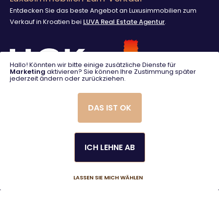
Entdecken Sie das beste Angebot an Luxusimmobilien zum
Verkauf in Kroatien bei
LUVA Real Estate Agentur
.
Hallo! Könnten wir bitte einige zusätzliche Dienste für
Marketing
aktivieren? Sie können Ihre Zustimmung später
jederzeit ändern oder zurückziehen.
DAS IST OK
ICH LEHNE AB
© 2025. LUVA Villas
Created using magic by
Social Wizard
LASSEN SIE MICH WÄHLEN